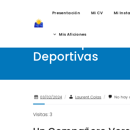
Presentación
Mi CV
Mi Inst
Skip
to
Mis Aficiones
Un Compañero Ve
content
Deportivas
03/02/2024
/
Laurent Colas
/
No hay 
Visitas: 3