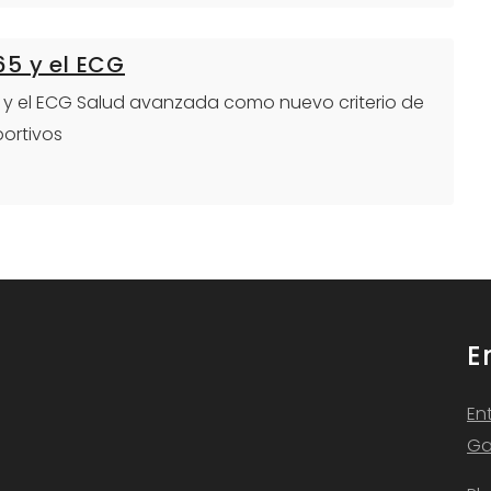
65 y el ECG
65 y el ECG Salud avanzada como nuevo criterio de
portivos
E
En
Ga