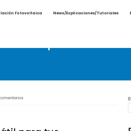
alación Fotovoltaica
News/Explicaciones/tutoriales
rsátil para tus Acti
comentarios
B