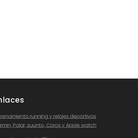
nlaces
trenamiento running y relojes deportivos
rmin, Polar, suunto, Coros y Apple watch