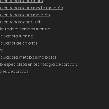
an entrenamiento 10 km
an entrenamiento media maratón
an entrenamiento maratón
an entrenamiento Trail
lculadora tiempos running
lculadora running
lculador de calorias
am
lculadora metabolismo basal
b especialista en tecnología deportiva y
lojes deportivos