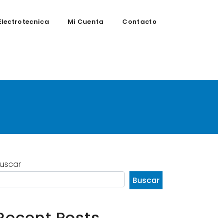
Electrotecnica
Mi Cuenta
Contacto
vidades
uscar
Buscar
Recent Posts