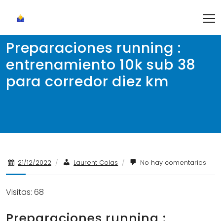
Skip
to
content
Preparaciones running :
entrenamiento 10k sub 38
para corredor diez km
21/12/2022
/
Laurent Colas
/
No hay comentarios
Visitas: 68
Preparaciones running :