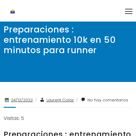
Skip
to
content
Preparaciones :
entrenamiento 10k en 50
minutos para runner
24/12/2022
/
Laurent Colas
/
No hay comentarios
Visitas: 5
Preparaciones : entrenamiento