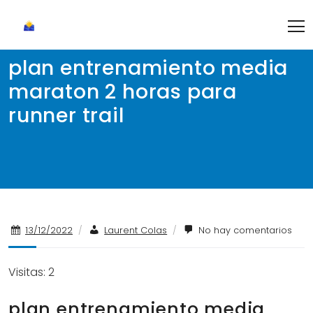
Skip
to
content
plan entrenamiento media
maraton 2 horas para
runner trail
13/12/2022
/
Laurent Colas
/
No hay comentarios
Visitas: 2
plan entrenamiento media