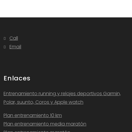
Call
Email
Enlaces
Entrenamiento running y relojes deportivos Garmin,
Polar, suunto, Coros y Apple watch
Plan entrenamiento 10 km
Plan entrenamiento media maratón