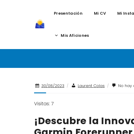
Presentación
Mi CV
Mi Inst
Skip
to
Mis Aficiones
Garmin Forerun
content
30/08/2023
/
Laurent Colas
/
No hay 
Visitas: 7
¡Descubre la Innova
Garmin Forerunner