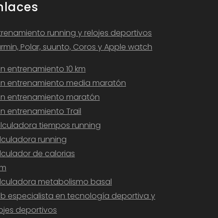
nlaces
trenamiento running y relojes deportivos
rmin, Polar, suunto, Coros y Apple watch
an entrenamiento 10 km
an entrenamiento media maratón
an entrenamiento maratón
an entrenamiento Trail
lculadora tiempos running
lculadora running
lculador de calorias
am
lculadora metabolismo basal
b especialista en tecnología deportiva y
lojes deportivos