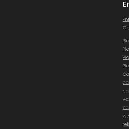
E
En
Ga
Pl
Pl
Pl
Pl
Ca
ca
ca
v
ca
we
re