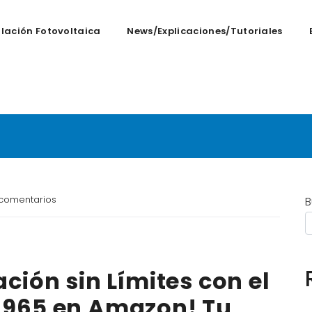
alación Fotovoltaica
News/Explicaciones/tutoriales
ner 965 en amazon
comentarios
B
ción sin Límites con el
 965 en Amazon! Tu