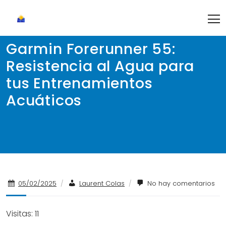
Skip
to
content
Garmin Forerunner 55:
Resistencia al Agua para
tus Entrenamientos
Acuáticos
05/02/2025
/
Laurent Colas
/
No hay comentarios
Visitas: 11