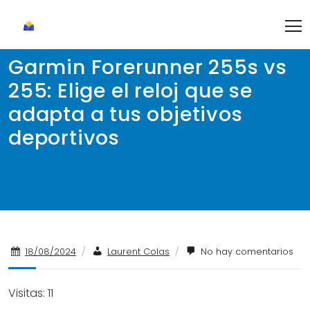
Skip
to
content
Garmin Forerunner 255s vs
255: Elige el reloj que se
adapta a tus objetivos
deportivos
18/08/2024
/
Laurent Colas
/
No hay comentarios
Visitas: 11