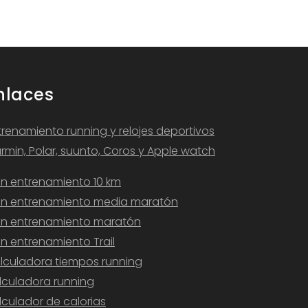
nlaces
trenamiento running y relojes deportivos
rmin, Polar, suunto, Coros y Apple watch
an entrenamiento 10 km
an entrenamiento media maratón
an entrenamiento maratón
an entrenamiento Trail
lculadora tiempos running
lculadora running
lculador de calorias