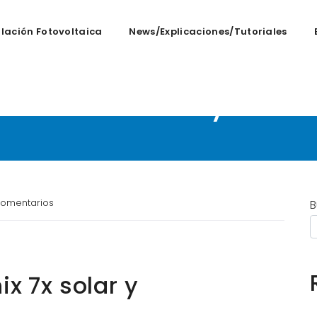
alación Fotovoltaica
News/Explicaciones/tutoriales
s fenix 7x solar y ma
omentarios
B
ix 7x solar y