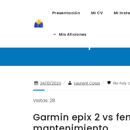
Presentación
Mi CV
Mi Inst
Skip
to
Mis Aficiones
Garmin epix 2 v
content
24/10/2023
/
Laurent Colas
/
No hay c
Visitas: 28
Garmin epix 2 vs fen
mantenimiento