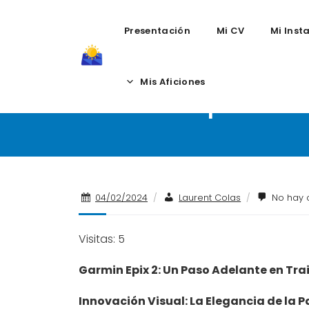
Presentación
Mi CV
Mi Inst
Skip
to
Mis Aficiones
Garmin Epix 2: 
content
04/02/2024
/
Laurent Colas
/
No hay 
Visitas: 5
Garmin Epix 2: Un Paso Adelante en Tra
Innovación Visual: La Elegancia de la 