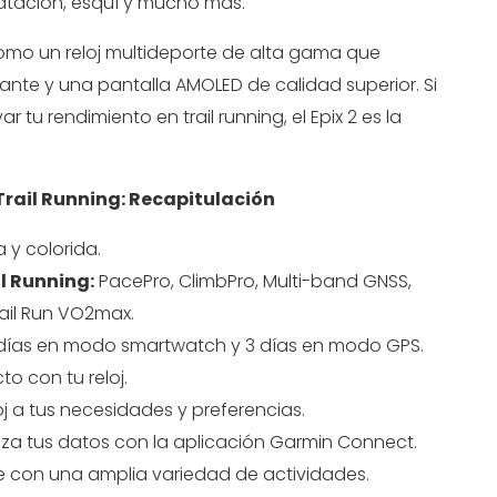
natación, esquí y mucho más.
como un reloj multideporte de alta gama que
nte y una pantalla AMOLED de calidad superior. Si
u rendimiento en trail running, el Epix 2 es la
Trail Running: Recapitulación
a y colorida.
l Running:
PacePro, ClimbPro, Multi-band GNSS,
ail Run VO2max.
días en modo smartwatch y 3 días en modo GPS.
o con tu reloj.
j a tus necesidades y preferencias.
iza tus datos con la aplicación Garmin Connect.
 con una amplia variedad de actividades.