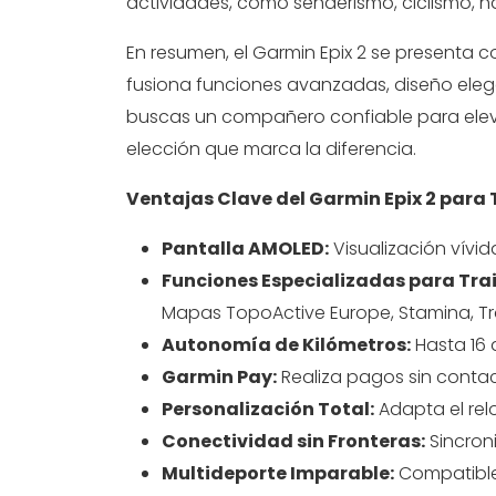
actividades, como senderismo, ciclismo, 
En resumen, el Garmin Epix 2 se presenta 
fusiona funciones avanzadas, diseño elega
buscas un compañero confiable para elevar t
elección que marca la diferencia.
Ventajas Clave del Garmin Epix 2 para 
Pantalla AMOLED:
Visualización vívid
Funciones Especializadas para Trai
Mapas TopoActive Europe, Stamina, Tr
Autonomía de Kilómetros:
Hasta 16 
Garmin Pay:
Realiza pagos sin contact
Personalización Total:
Adapta el relo
Conectividad sin Fronteras:
Sincron
Multideporte Imparable:
Compatible