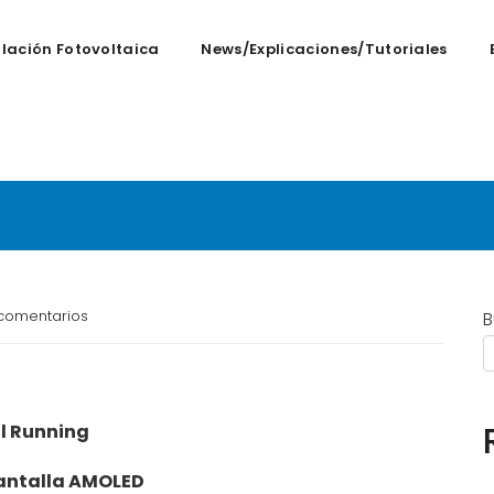
alación Fotovoltaica
News/Explicaciones/tutoriales
Un Paso Adelante en T
comentarios
B
il Running
Pantalla AMOLED