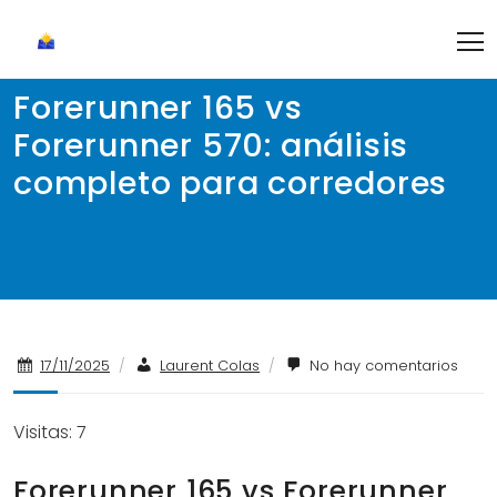
Skip
to
content
Forerunner 165 vs
Forerunner 570: análisis
completo para corredores
17/11/2025
/
Laurent Colas
/
No hay comentarios
Visitas: 7
Forerunner 165 vs Forerunner