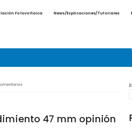
alación Fotovoltaica
News/Explicaciones/tutoriales
 rendimiento 47 mm o
omentarios
B
dimiento 47 mm opinión