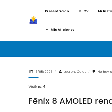
Presentación
Mi CV
Mi Inst
Skip
to
Mis Aficiones
Fēnix 8 AMOLED
content
16/05/2025
/
Laurent Colas
/
No hay c
Visitas: 4
Fēnix 8 AMOLED ren