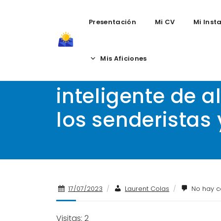
Presentación
Mi CV
Mi Inst
Skip
to
Mis Aficiones
El Pulsómetro GP
content
inteligente de 
los senderistas
17/07/2023
/
Laurent Colas
/
No hay c
Visitas: 2