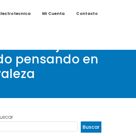
Electrotecnica
Mi Cuenta
Contacto
Este reloj
ado pensando en
raleza
uscar
Buscar