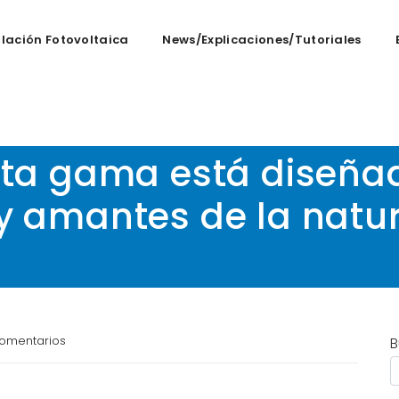
alación Fotovoltaica
News/Explicaciones/tutoriales
S Garmin Fenix 7 Pro! 
alta gama está diseñ
 y amantes de la natu
omentarios
B