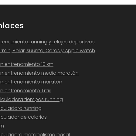
nlaces
trenamiento running y relojes deportivos
rmin, Polar, suunto, Coros y Apple watch
an entrenamiento 10 km
an entrenamiento media maratón
an entrenamiento maratón
an entrenamiento Trail
lculadora tiempos running
lculadora running
lculador de calorias
am
lculadora metabolismo basal