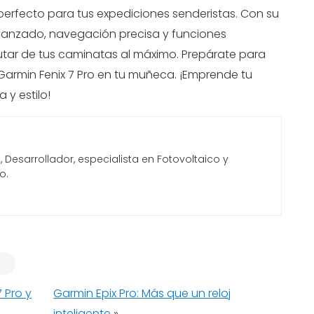
o perfecto para tus expediciones senderistas. Con su
avanzado, navegación precisa y funciones
rutar de tus caminatas al máximo. Prepárate para
l Garmin Fenix 7 Pro en tu muñeca. ¡Emprende tu
 y estilo!
Desarrollador, especialista en Fotovoltaico y
o.
 Pro y
Garmin Epix Pro: Más que un reloj
inteligente
»