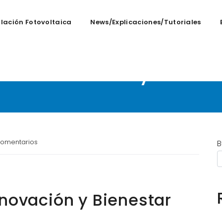
alación Fotovoltaica
News/Explicaciones/tutoriales
3: Innovación y Bienes
omentarios
B
nnovación y Bienestar