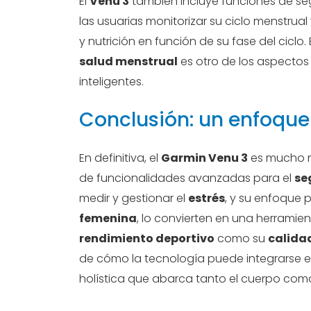
El
Venu 3
también incluye funciones de se
las usuarias monitorizar su ciclo menstru
y nutrición en función de su fase del ciclo.
salud menstrual
es otro de los aspectos
inteligentes.
Conclusión: un enfoque 
En definitiva, el
Garmin Venu 3
es mucho m
de funcionalidades avanzadas para el
se
medir y gestionar el
estrés
, y su enfoque 
femenina
, lo convierten en una herramie
rendimiento deportivo
como su
calida
de cómo la tecnología puede integrarse en
holística que abarca tanto el cuerpo com