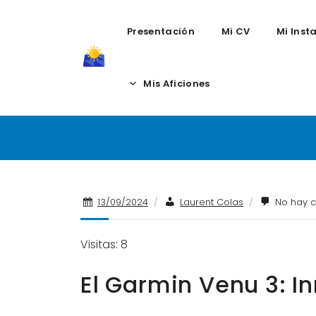
Presentación
Mi CV
Mi Inst
Skip
to
Mis Aficiones
El Garmin Venu 
content
13/09/2024
/
Laurent Colas
/
No hay c
Visitas: 8
El Garmin Venu 3: I