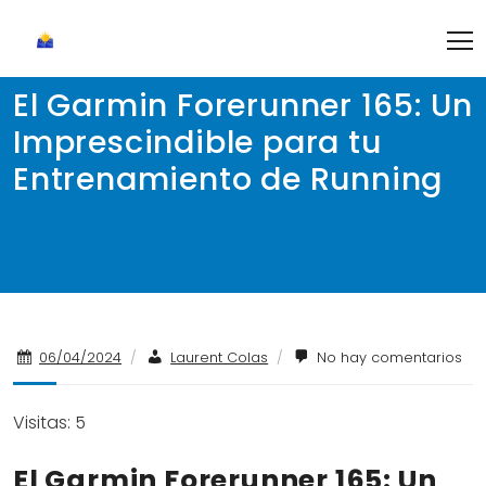
Skip
to
content
El Garmin Forerunner 165: Un
Imprescindible para tu
Entrenamiento de Running
06/04/2024
/
Laurent Colas
/
No hay comentarios
Visitas: 5
El Garmin Forerunner 165: Un