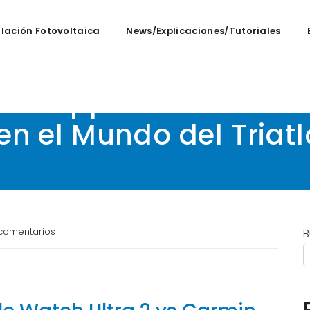
alación Fotovoltaica
News/Explicaciones/tutoriales
co: Apple Watch Ultra
en el Mundo del Triat
comentarios
B