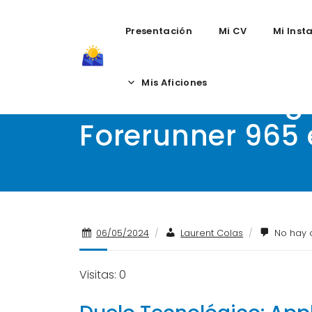
Presentación
Mi CV
Mi Inst
Skip
to
Mis Aficiones
Duelo Tecnológi
content
Forerunner 965 
06/05/2024
/
Laurent Colas
/
No hay 
Visitas: 0