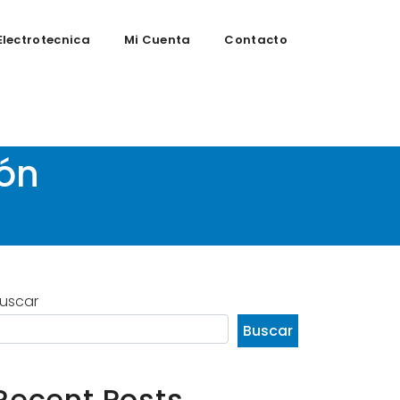
Electrotecnica
Mi Cuenta
Contacto
 2 vs Garmin
lón
uscar
Buscar
Recent Posts