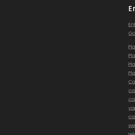
E
En
Ga
Pl
Pl
Pl
Pl
Ca
ca
ca
v
ca
we
re