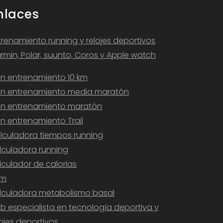
nlaces
trenamiento running y relojes deportivos
rmin, Polar, suunto, Coros y Apple watch
an entrenamiento 10 km
an entrenamiento media maratón
an entrenamiento maratón
an entrenamiento Trail
lculadora tiempos running
lculadora running
lculador de calorias
am
lculadora metabolismo basal
b especialista en tecnología deportiva y
lojes deportivos