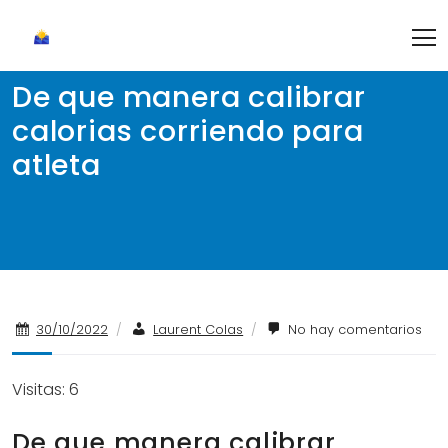
Skip
to
content
De que manera calibrar
calorias corriendo para
atleta
30/10/2022
/
Laurent Colas
/
No hay comentarios
Visitas: 6
De que manera calibrar