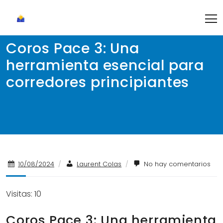
Skip
to
content
Coros Pace 3: Una
herramienta esencial para
corredores principiantes
10/08/2024
/
Laurent Colas
/
No hay comentarios
Visitas: 10
Coros Pace 3: Una herramienta