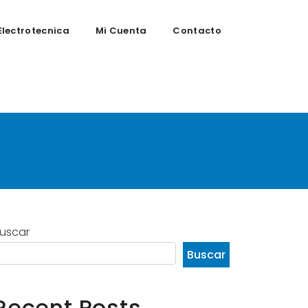
Electrotecnica
Mi Cuenta
Contacto
ivo versátil
uscar
Buscar
Recent Posts