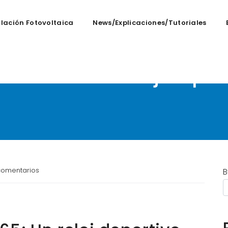
alación Fotovoltaica
News/Explicaciones/tutoriales
r 165: Un reloj deport
comentarios
B