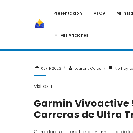
Presentación
Mi CV
Mi Inst
Skip
to
Mis Aficiones
content
06/11/2023
/
Laurent Colas
/
No hay c
Visitas: 1
Garmin Vivoactive 
Carreras de Ultra Tr
Corredores de resistencia y amantes de las 