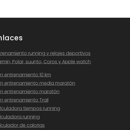
nlaces
trenamiento running y relojes deportivos
rmin, Polar, suunto, Coros y Apple watch
an entrenamiento 10 km
an entrenamiento media maratón
an entrenamiento maratón
an entrenamiento Trail
lculadora tiempos running
lculadora running
lculador de calorias